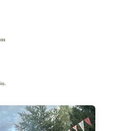
nas
io.