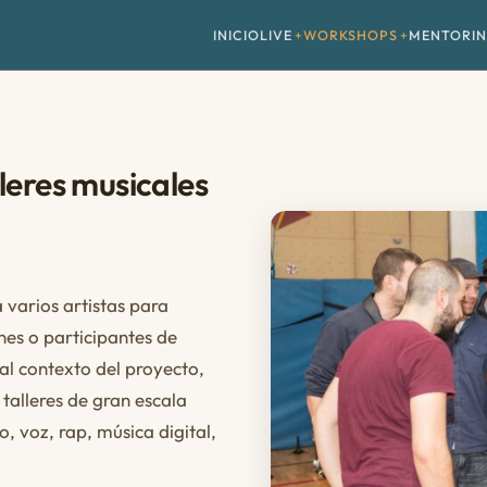
INICIO
LIVE
WORKSHOPS
MENTORI
leres musicales
 varios artistas para
nes o participantes de
l contexto del proyecto,
talleres de gran escala
, voz, rap, música digital,