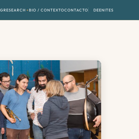
NG
RESEARCH
BIO / CONTEXTO
CONTACTO
DE
EN
IT
ES