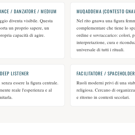
ANCE / DANZATORE / MEDIUM
MUQADDEMA (CONTESTO GNA
aggio diventa visibile. Questa
Nel rito gnawa una figura femm
porta un proprio sapere, un
complementare che tiene lo spa
ropria capacità di agire.
ordine e sovraccarico: colori, p
interpretazione, cura e ricond
universale di tutti i rituali.
 DEEP LISTENER
FACILITATORE / SPACEHOLDE
 senza essere la figura centrale.
Ruoli moderni privi di una stab
mente reale l'esperienza e al
religiosa. Cercano di organizza
itarla.
e ritorno in contesti secolari.