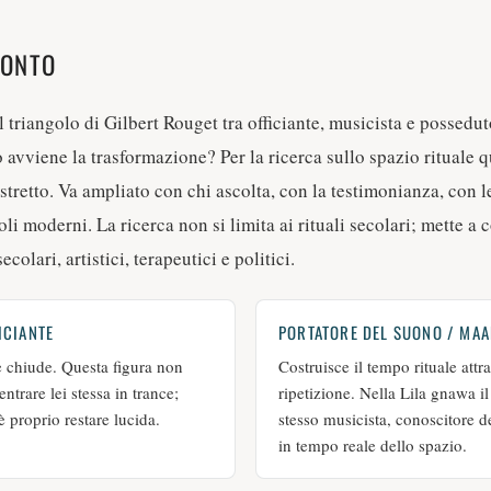
RONTO
il triangolo di Gilbert Rouget tra officiante, musicista e possedut
avviene la trasformazione? Per la ricerca sullo spazio rituale q
tretto. Va ampliato con chi ascolta, con la testimonianza, con l
oli moderni. La ricerca non si limita ai rituali secolari; mette a
secolari, artistici, terapeutici e politici.
ICIANTE
PORTATORE DEL SUONO / MA
e chiude. Questa figura non
Costruisce il tempo rituale att
trare lei stessa in trance;
ripetizione. Nella Lila gnawa 
 proprio restare lucida.
stesso musicista, conoscitore d
in tempo reale dello spazio.