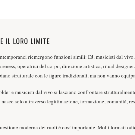
E IL LORO LIMITE
ontemporanei riemergono funzioni simili: DJ, musicisti dal vivo,
wareness, operatrici del corpo, direzione artistica, ritual designe
piano strutturale con le figure tradizionali, ma non vanno equipa
older e musicisti dal vivo si lasciano confrontare strutturalmente 
ò, nasce solo attraverso legittimazione, formazione, comunità, re
questione moderna dei ruoli è così importante. Molti formati od