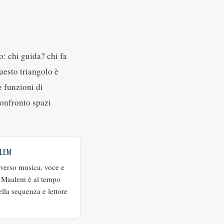
o: chi guida? chi fa
uesto triangolo è
e funzioni di
 confronto spazi
ALEM
raverso musica, voce e
il Maalem è al tempo
ella sequenza e lettore