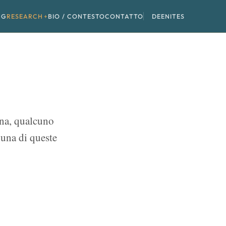
NG
RESEARCH
BIO / CONTESTO
CONTATTO
DE
EN
IT
ES
ona, qualcuno
 una di queste