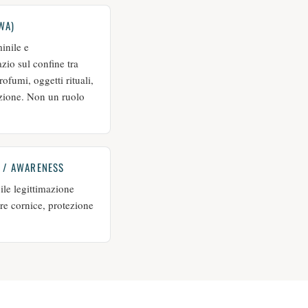
WA)
inile e
zio sul confine tra
rofumi, oggetti rituali,
uzione. Non un ruolo
R / AWARENESS
ile legittimazione
re cornice, protezione