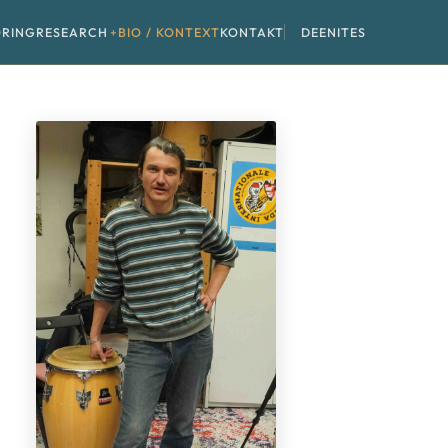
RING
RESEARCH
BIO / KONTEXT
KONTAKT
DE
EN
IT
ES