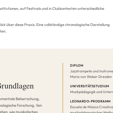
titutionen, auf Festivals und in Clubkontexten unterschiedliche
ick über diese Praxis. Eine vollständige chronologische Darstellung
ten.
DIPLOM
Jazztrompete und Instrume
Maria von Weber Dresden
Grundlagen
UNIVERSITÄTSSTUDIUM
Musikpädagogik und Unterri
rumentale Beherrschung,
LEONARDO-PROGRAMM
nologische Forschung. Von
Escuela de Música Creativ
ehen, wie musikalisches
musikpädagogischer Method