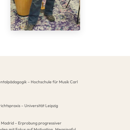
ntalpädagogik – Hochschule für Musik Carl
chtspraxis – Universität Leipzig
a Madrid – Erprobung progressiver
en mit Fokus auf Motivation, Meaningful